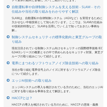
ティ業界の動向と影響についてご紹介いたします。
自動運転車や自律制御システムを支える技術 - SLAM - その
仕組みや当社の取り組みをわかりやすく解説
SLAMは、自動運転や自律制御システム（AGVなど）を実現するために
欠かせない中核技術として知られています。ここでは、SLAMの仕組み
や技術的特徴など、SLAMを活用していく上で知っておきたい事柄を
解...
制御システムセキュリティの標準化動向と東芝グループの取
り組み
現在注目されている制御システム向けセキュリティの国際標準規格 IEC
62443シリーズの概要とその中で求められるセキュリティ対策、東芝グ
ループの取り組みについて紹介します。
電界にまつわるソフトウェアノイズ除去技術への取り組み
当社が取り組む電界信号上のノイズに対するソフトウエアノイズ除去
について紹介します。
エッジAI技術への取り組み
エッジAIシステムの導入を検討されている方のために、当社のエッジAI
に対する取り組みを事例を交えて解説します。
HACCPとは？
HACCP の導入を検討されている方のために、HACCP の意味・義務