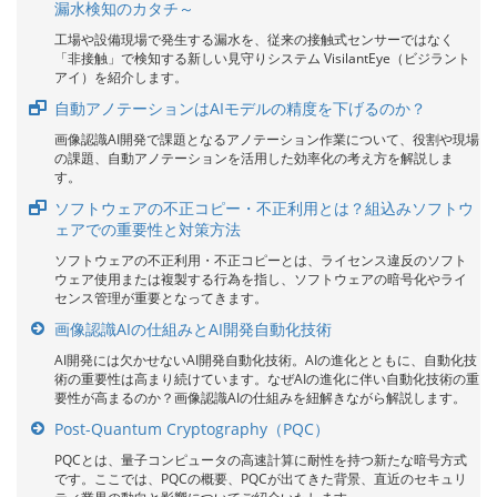
漏水検知のカタチ～
工場や設備現場で発生する漏水を、従来の接触式センサーではなく
「非接触」で検知する新しい見守りシステム VisilantEye（ビジラント
アイ）を紹介します。
自動アノテーションはAIモデルの精度を下げるのか？
画像認識AI開発で課題となるアノテーション作業について、役割や現場
の課題、自動アノテーションを活用した効率化の考え方を解説しま
す。
ソフトウェアの不正コピー・不正利用とは？組込みソフトウ
ェアでの重要性と対策方法
ソフトウェアの不正利用・不正コピーとは、ライセンス違反のソフト
ウェア使用または複製する行為を指し、ソフトウェアの暗号化やライ
センス管理が重要となってきます。
画像認識AIの仕組みとAI開発自動化技術
AI開発には欠かせないAI開発自動化技術。AIの進化とともに、自動化技
術の重要性は高まり続けています。なぜAIの進化に伴い自動化技術の重
要性が高まるのか？画像認識AIの仕組みを紐解きながら解説します。
Post-Quantum Cryptography（PQC）
PQCとは、量子コンピュータの高速計算に耐性を持つ新たな暗号方式
です。ここでは、PQCの概要、PQCが出てきた背景、直近のセキュリ