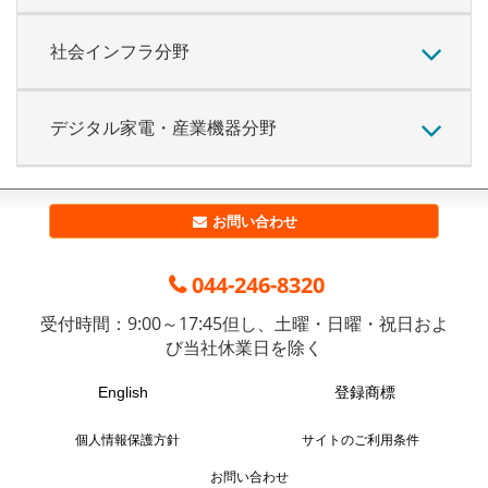
社会インフラ分野
デジタル家電・産業機器分野
お問い合わせ
電
044-246-8320
話
受付時間：9:00～17:45
但し、土曜・日曜・祝日およ
番
び当社休業日を除く
号
English
登録商標
個人情報保護方針
サイトのご利用条件
お問い合わせ