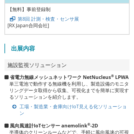
【無料】事前登録制
第8回 計測・検査・センサ展
[RX Japan合同会社]
出展内容
施設監視ソリューション
®
省電力無線メッシュネットワーク NetNucleus
LPWA
単三電池で動作する無線機を利用し、製造設備のモニタ
リングデータ取得から収集、可視化までを簡単に実現す
るソリューションを紹介します。
工場・製造業・倉庫向けIoT見える化ソリューショ
ン
®
風向風速計IoTセンサー anemolink
-2D
半導体のクリーンルームなどで、手軽に風向風速の可視