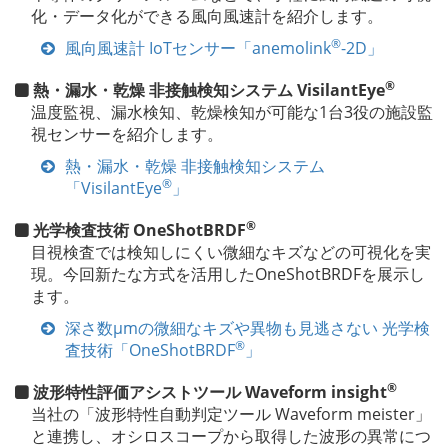
化・データ化ができる風向風速計を紹介します。
®
風向風速計 IoTセンサー「anemolink
-2D」
®
熱・漏水・乾燥 非接触検知システム VisilantEye
温度監視、漏水検知、乾燥検知が可能な1台3役の施設監
視センサーを紹介します。
熱・漏水・乾燥 非接触検知システム
®
「VisilantEye
」
®
光学検査技術 OneShotBRDF
目視検査では検知しにくい微細なキズなどの可視化を実
現。今回新たな方式を活用したOneShotBRDFを展示し
ます。
深さ数μmの微細なキズや異物も見逃さない 光学検
®
査技術「OneShotBRDF
」
®
波形特性評価アシストツール Waveform insight
当社の「波形特性自動判定ツール Waveform meister」
と連携し、オシロスコープから取得した波形の異常につ