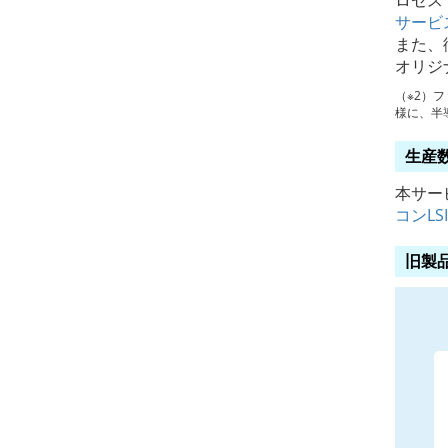
ロセス
サービ
また、
オリジ
（※2）フ
様に、半
生産
本サー
コンLS
旧製