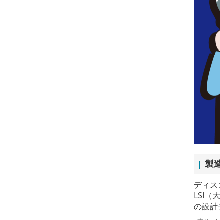
製
ディス
LSI
の設計