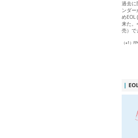
過去に
ンダー
めEOL
来た。
売）で
（※1）F
E