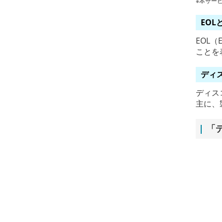
※本サー
EOL
EOL
ことを
ディ
ディス
主に、
「