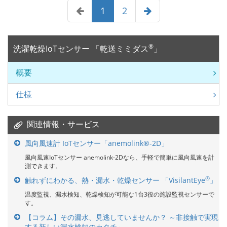
1
2
®
洗濯乾燥IoTセンサー 「乾送ミミダス
」
概要
仕様
関連情報・サービス
風向風速計 IoTセンサー「anemolink®-2D」
風向風速IoTセンサー anemolink-2Dなら、手軽で簡単に風向風速を計
測できます。
®
触れずにわかる、熱・漏水・乾燥センサー 「VisilantEye
」
温度監視、漏水検知、乾燥検知が可能な1台3役の施設監視センサーで
す。
【コラム】その漏水、見逃していませんか？ ～非接触で実現
する新しい漏水検知のカタチ～