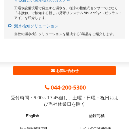
工場や設備現場で発生する漏水を、従来の接触式センサーではなく
「非接触」で検知する新しい見守りシステム VisilantEye（ビジラント
アイ）を紹介します。
漏水検知ソリューション
当社の漏水検知ソリューションを構成する3製品をご紹介します。
お問い合わせ
電
044-200-5300
話
受付時間：9:00～17:45
但し、土曜・日曜・祝日およ
番
び当社休業日を除く
号
English
登録商標
個人情報保護方針
サイトのご利用条件