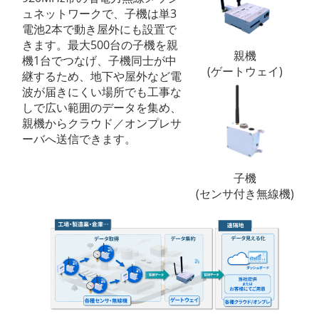
ュネットワークで、子機は単3
電池2本で動き屋外にも設置で
きます。最大500台の子機を親
親機
機1台でつなげ、子機同士が中
(ゲートウェイ)
継するため、地下や屋外など電
波が届きにくい場所でも工事な
しで広い範囲のデータを集め、
親機からクラウド／オンプレサ
ーバへ送信できます。
子機
(センサ付き無線機)