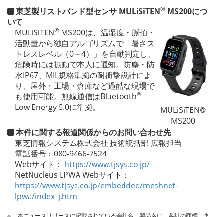
®
東芝製リストバンド型センサ MULiSiTEN
MS200につ
いて
®
MULiSiTEN
MS200は、温湿度・脈拍・
活動量から独自アルゴリズムで「暑さス
トレスレベル（0～4）」を自動判定し、
危険時には振動で本人に通知。防塵・防
水IP67、MIL規格準拠の耐衝撃設計によ
り、屋外・工場・倉庫など過酷な現場で
®
も使用可能。無線通信はBluetooth
Low Energy 5.0に準拠。
MULiSiTEN®
MS200
本件に関する報道関係からのお問い合わせ先
東芝情報システム株式会社 技術統括部 広報担当
電話番号：080-9466-7524
Webサイト：
https://www.tjsys.co.jp/
NetNucleus LPWA Webサイト：
https://www.tjsys.co.jp/embedded/meshnet-
lpwa/index_j.htm
※
本ニュースリリースに記載されている会社名、製品名は、各社の商標、ま